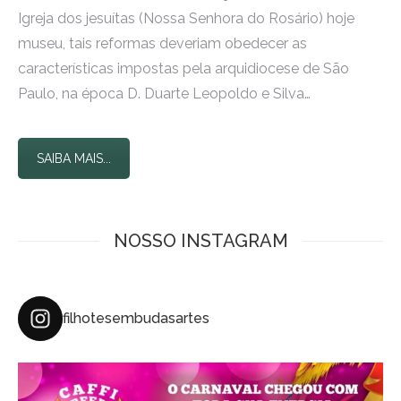
Igreja dos jesuítas (Nossa Senhora do Rosário) hoje
museu, tais reformas deveriam obedecer as
características impostas pela arquidiocese de São
Paulo, na época D. Duarte Leopoldo e Silva…
SAIBA MAIS...
NOSSO INSTAGRAM
filhotesembudasartes