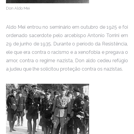
Don Aldo Mei
Aldo Mei entrou no seminário em outubro de 1925 e foi
ordenado sacerdote pelo arcebispo Antonio Torrini em
29 de junho de 1935. Durante o período da Resistência,
ele que era contra o racismo e a xenofobia e pregava o
amor, contra o regime nazista, Don aldo cedeu refúgio
a judeu que lhe solicitou proteção contra os nazistas.