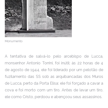
Monumento
A tentativa de salvá-lo pelo arcebispo de Lucca,
monsenhor Antonio Torrini, foi inútil: às 22 horas de 4
de agosto de 1944, ele foi liderado por um pelotão de
fuzilamento das SS sob as arquibancadas dos Muros
de Lucca, perto da Porta Elisa: ele foi forçado a cavar a
cova e foi morto com um tiro. Antes de levar um tiro,
ele como Cristo, perdoou e abençoou seus assassinos.