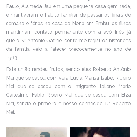
Paulo, Alameda Jaú em uma pequena casa geminada,
e mantiveram o habito familiar de passar os finais de
semana e férias na casa da Nona em Embu, os filhos
mantinham contato permanente com a avó Inês, já
que o Sr. Antonio Gafree, conforme registros históricos
da família veio a falecer precocemente no ano de
1963.
Esta união rendeu frutos, sendo eles Roberto Antônio
Mei que se casou com Vera Lucia, Marisa Isabel Ribeiro
Mei que se casou com o imigrante italiano Mario
Carlesimo, Fabio Ribeiro Mei que se casou com Elza
Mei, sendo o primeiro o nosso conhecido Dr. Roberto
Mei.