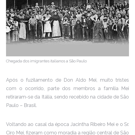
Chegada dos imigrantes italianos a São Paulo
Após o fuzilamento de Don Aldo Mei, muito tristes
com o ocorrido, parte dos membros a família Mei
retiraram-se da Itália, sendo recebido na cidade de São
Paulo – Brasil.
Voltando ao casal da época Jacintha Ribeiro Mei e o Sr.
Ciro Mei, fizeram como moradia a região central de São