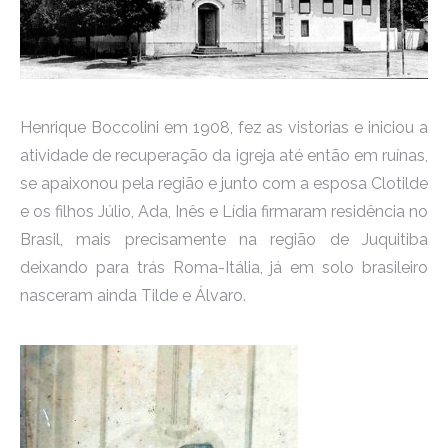
Henrique Boccolini em 1908, fez as vistorias e iniciou a
atividade de recuperação da igreja até então em ruínas,
se apaixonou pela região e junto com a esposa Clotilde
e os filhos Júlio, Ada, Inês e Lídia firmaram residência no
Brasil, mais precisamente na região de Juquitiba
deixando para trás Roma-Itália, já em solo brasileiro
nasceram ainda Tilde e Álvaro.