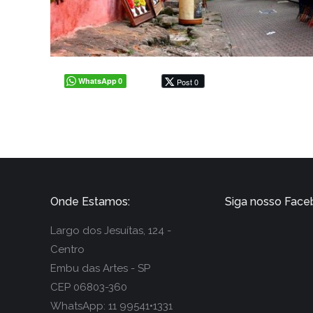
WhatsApp
Post 0
0
Onde Estamos:
Siga nosso Fac
Largo dos Jesuítas, 124 -
Centro
Embu das Artes - SP
CEP 06803-360
WhatsApp: 11 99541•1331