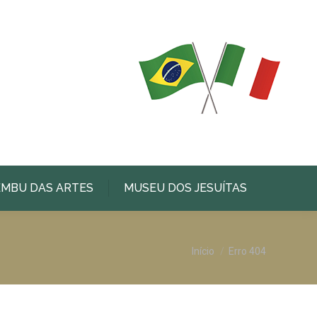
EMBU DAS ARTES
MUSEU DOS JESUÍTAS
Você está aqui:
Início
Erro 404